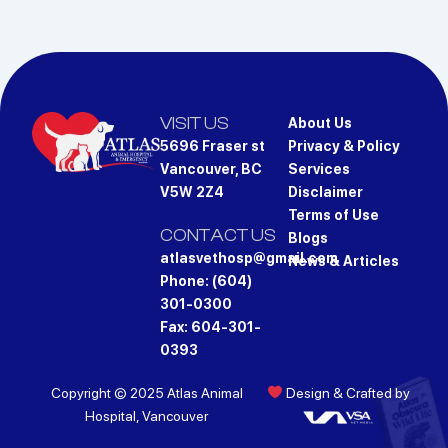
VISIT US
About Us
5696 Fraser st
Privacy & Policy
Vancouver, BC
Services
V5W 2Z4
Disclaimer
Terms of Use
CONTACT US
Blogs
atlasvethosp@gmail.com
News & Articles
Phone: (604)
301-0300
Fax: 604-301-
0393
Copyright © 2025 Atlas Animal
Design & Crafted by
Hospital, Vancouver